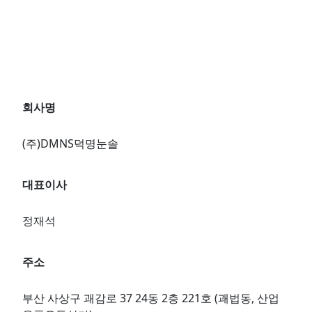
회사명
(주)DMNS덕명눈솔
대표이사
정재석
주소
부산 사상구 괘감로 37 24동 2층 221호 (괘법동, 산업