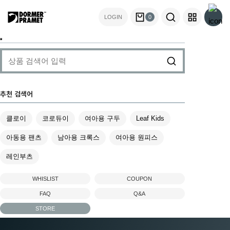
Member
LOGIN
0
Search
추천 검색어
클로이
코로듀이
여아용 구두
Leaf Kids
아동용 팬츠
남아용 크록스
여아용 원피스
레인부츠
WHISLIST
COUPON
FAQ
Q&A
STORE