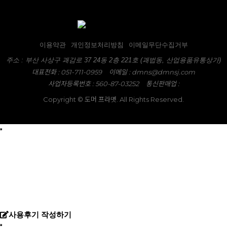
이용약관
개인정보처리방침
이메일무단수집거부
주소 : 부산 사상구 괘감로 37 24동 2층 221호 (괘법동, 산업용품유통상가)
대표전화 : 051-711-0959
이메일 :
dmns@dmnsj.com
사업자등록번호 : 560-87-03252
통신판매업 :
Copyright © 도머 프라맷. All Rights Reserved.
사용후기 작성하기